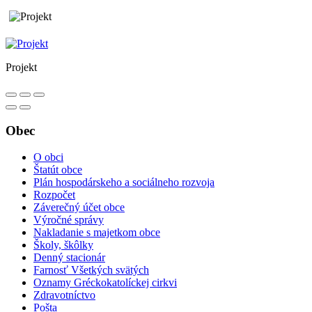
Projekt
Obec
O obci
Štatút obce
Plán hospodárskeho a sociálneho rozvoja
Rozpočet
Záverečný účet obce
Výročné správy
Nakladanie s majetkom obce
Školy, škôlky
Denný stacionár
Farnosť Všetkých svätých
Oznamy Gréckokatolíckej cirkvi
Zdravotníctvo
Pošta