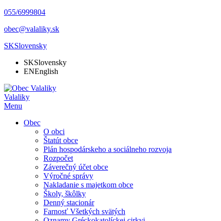
055/6999804
obec@valaliky.sk
SK
Slovensky
SK
Slovensky
EN
English
Valaliky
Menu
Obec
O obci
Štatút obce
Plán hospodárskeho a sociálneho rozvoja
Rozpočet
Záverečný účet obce
Výročné správy
Nakladanie s majetkom obce
Školy, škôlky
Denný stacionár
Farnosť Všetkých svätých
Oznamy Gréckokatolíckej cirkvi