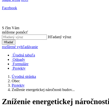
Facebook
S čím Vám
môžeme pomôcť
Hľadaný výraz
Hľadať
rozšírené vyhľadávanie
Úradná tabuľa
Odpady
Formuláre
Projekty
Úvodná stránka
Obec
Projekty
Zníženie energetickej náročnosti budov...
Zníženie energetickej náročno