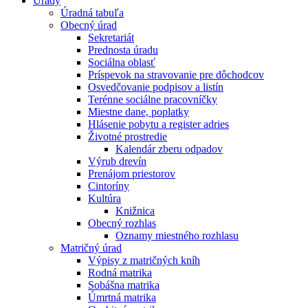
Úrady
Úradná tabuľa
Obecný úrad
Sekretariát
Prednosta úradu
Sociálna oblasť
Príspevok na stravovanie pre dôchodcov
Osvedčovanie podpisov a listín
Terénne sociálne pracovníčky
Miestne dane, poplatky
Hlásenie pobytu a register adries
Životné prostredie
Kalendár zberu odpadov
Výrub drevín
Prenájom priestorov
Cintoríny
Kultúra
Knižnica
Obecný rozhlas
Oznamy miestného rozhlasu
Matričný úrad
Výpisy z matričných kníh
Rodná matrika
Sobášna matrika
Úmrtná matrika