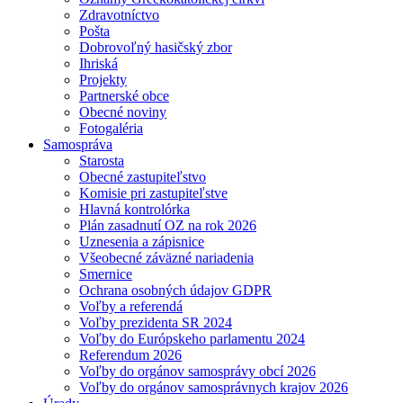
Zdravotníctvo
Pošta
Dobrovoľný hasičský zbor
Ihriská
Projekty
Partnerské obce
Obecné noviny
Fotogaléria
Samospráva
Starosta
Obecné zastupiteľstvo
Komisie pri zastupiteľstve
Hlavná kontrolórka
Plán zasadnutí OZ na rok 2026
Uznesenia a zápisnice
Všeobecné záväzné nariadenia
Smernice
Ochrana osobných údajov GDPR
Voľby a referendá
Voľby prezidenta SR 2024
Voľby do Európskeho parlamentu 2024
Referendum 2026
Voľby do orgánov samosprávy obcí 2026
Voľby do orgánov samosprávnych krajov 2026