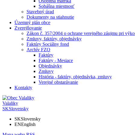
Osobitná matrika
Sobášna miestnosť
Stavebný úrad
Dokumenty na stiahnutie
Územný plán obce
Zverejňovanie
Zákon č. 357/2004 o ochrane verejného záujmu pri výko
Zmluvy, faktúry, objednávky
Faktúry Sociálny fond
Archív FZO
Faktúry
Faktúry - Mesiace
Objednávky
Zmluvy
História - faktúry, objednávka, zmluvy
Verejné obstarávanie
Kontakty
Valaliky
SK
Slovensky
SK
Slovensky
EN
English
Mapa webu
RSS