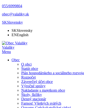
055/6999804
obec@valaliky.sk
SK
Slovensky
SK
Slovensky
EN
English
Valaliky
Menu
Obec
O obci
Štatút obce
Plán hospodárskeho a sociálneho rozvoja
Rozpočet
Záverečný účet obce
Výročné správy
Nakladanie s majetkom obce
Školy, škôlky
Denný stacionár
Farnosť Všetkých svätých
Oznamy Gréckokatolíckej cirkvi