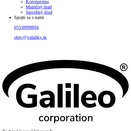
Koronavirus
Matričný úrad
Stavebný úrad
Spojte sa s nami
055/6999804
obec@valaliky.sk