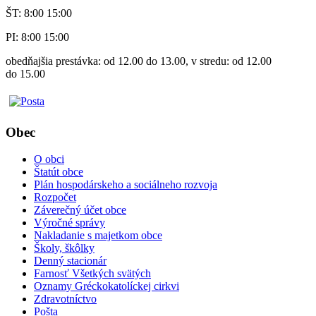
ŠT: 8:00 15:00
PI: 8:00 15:00
obedňajšia prestávka: od 12.00 do 13.00, v stredu: od 12.00
do 15.00
Obec
O obci
Štatút obce
Plán hospodárskeho a sociálneho rozvoja
Rozpočet
Záverečný účet obce
Výročné správy
Nakladanie s majetkom obce
Školy, škôlky
Denný stacionár
Farnosť Všetkých svätých
Oznamy Gréckokatolíckej cirkvi
Zdravotníctvo
Pošta