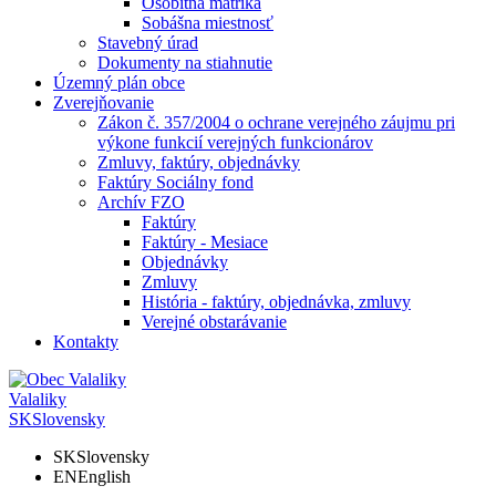
Osobitná matrika
Sobášna miestnosť
Stavebný úrad
Dokumenty na stiahnutie
Územný plán obce
Zverejňovanie
Zákon č. 357/2004 o ochrane verejného záujmu pri
výkone funkcií verejných funkcionárov
Zmluvy, faktúry, objednávky
Faktúry Sociálny fond
Archív FZO
Faktúry
Faktúry - Mesiace
Objednávky
Zmluvy
História - faktúry, objednávka, zmluvy
Verejné obstarávanie
Kontakty
Valaliky
SK
Slovensky
SK
Slovensky
EN
English