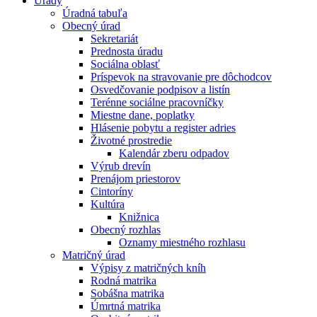
Úrady
Úradná tabuľa
Obecný úrad
Sekretariát
Prednosta úradu
Sociálna oblasť
Príspevok na stravovanie pre dôchodcov
Osvedčovanie podpisov a listín
Terénne sociálne pracovníčky
Miestne dane, poplatky
Hlásenie pobytu a register adries
Životné prostredie
Kalendár zberu odpadov
Výrub drevín
Prenájom priestorov
Cintoríny
Kultúra
Knižnica
Obecný rozhlas
Oznamy miestného rozhlasu
Matričný úrad
Výpisy z matričných kníh
Rodná matrika
Sobášna matrika
Úmrtná matrika