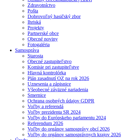
Zdravotníctvo
Pošta
Dobrovoľný hasičský zbor
Ihriská
Projekty
Partnerské obce
Obecné noviny
Fotogaléria
Samospráva
Starosta
Obecné zastupiteľstvo
Komisie pri zastupiteľstve
Hlavná kontrolórka
Plán zasadnutí OZ na rok 2026
Uznesenia a zápisnice
Všeobecné záväzné nariadenia
Smernice
Ochrana osobných údajov GDPR
Voľby a referendá
Voľby prezidenta SR 2024
Voľby do Európskeho parlamentu 2024
Referendum 2026
Voľby do orgánov samosprávy obcí 2026
Voľby do orgánov samosprávnych krajov 2026