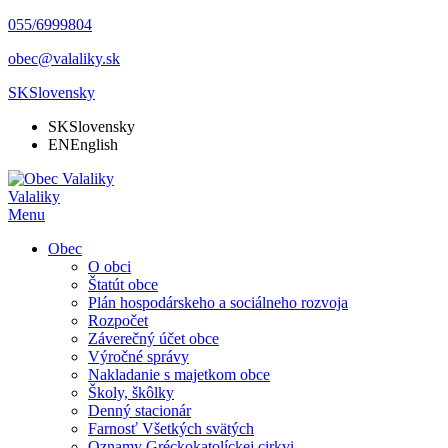
055/6999804
obec@valaliky.sk
SK
Slovensky
SK
Slovensky
EN
English
Valaliky
Menu
Obec
O obci
Štatút obce
Plán hospodárskeho a sociálneho rozvoja
Rozpočet
Záverečný účet obce
Výročné správy
Nakladanie s majetkom obce
Školy, škôlky
Denný stacionár
Farnosť Všetkých svätých
Oznamy Gréckokatolíckej cirkvi