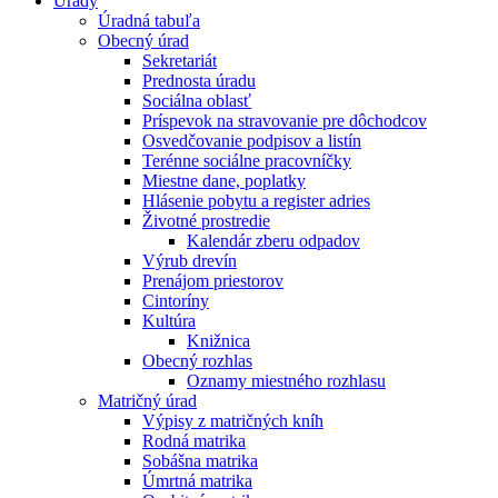
Úrady
Úradná tabuľa
Obecný úrad
Sekretariát
Prednosta úradu
Sociálna oblasť
Príspevok na stravovanie pre dôchodcov
Osvedčovanie podpisov a listín
Terénne sociálne pracovníčky
Miestne dane, poplatky
Hlásenie pobytu a register adries
Životné prostredie
Kalendár zberu odpadov
Výrub drevín
Prenájom priestorov
Cintoríny
Kultúra
Knižnica
Obecný rozhlas
Oznamy miestného rozhlasu
Matričný úrad
Výpisy z matričných kníh
Rodná matrika
Sobášna matrika
Úmrtná matrika