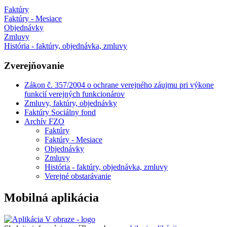
Faktúry
Faktúry - Mesiace
Objednávky
Zmluvy
História - faktúry, objednávka, zmluvy
Zverejňovanie
Zákon č. 357/2004 o ochrane verejného záujmu pri výkone
funkcií verejných funkcionárov
Zmluvy, faktúry, objednávky
Faktúry Sociálny fond
Archív FZO
Faktúry
Faktúry - Mesiace
Objednávky
Zmluvy
História - faktúry, objednávka, zmluvy
Verejné obstarávanie
Mobilná aplikácia