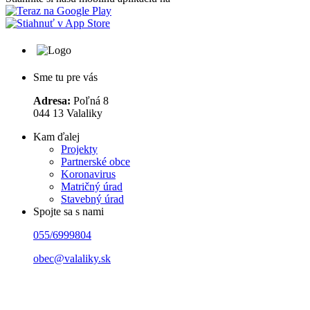
Sme tu pre vás
Adresa:
Poľná 8
044 13 Valaliky
Kam ďalej
Projekty
Partnerské obce
Koronavirus
Matričný úrad
Stavebný úrad
Spojte sa s nami
055/6999804
obec@valaliky.sk