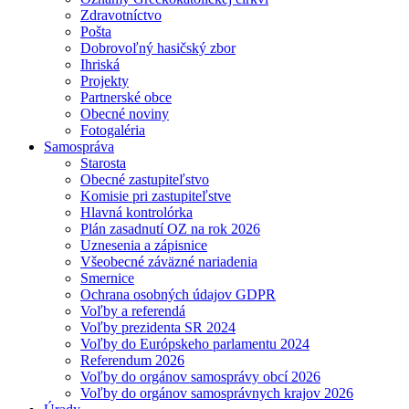
Zdravotníctvo
Pošta
Dobrovoľný hasičský zbor
Ihriská
Projekty
Partnerské obce
Obecné noviny
Fotogaléria
Samospráva
Starosta
Obecné zastupiteľstvo
Komisie pri zastupiteľstve
Hlavná kontrolórka
Plán zasadnutí OZ na rok 2026
Uznesenia a zápisnice
Všeobecné záväzné nariadenia
Smernice
Ochrana osobných údajov GDPR
Voľby a referendá
Voľby prezidenta SR 2024
Voľby do Európskeho parlamentu 2024
Referendum 2026
Voľby do orgánov samosprávy obcí 2026
Voľby do orgánov samosprávnych krajov 2026