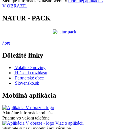
Sledujte informácie z nášho webu v
mobilnej aplikácii -
V OBRAZE.
NATUR - PACK
hore
Dôležité linky
Valalické noviny
Hlásenia rozhlasu
Partnerské obce
Slovensko.sk
Mobilná aplikácia
Aktuálne informácie od nás
Priamo vo vašom telefóne
Viac o aplikácii
Stiahnite si našu mobilnú aplikáciu na