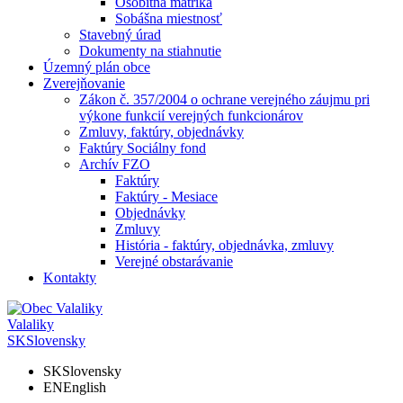
Osobitná matrika
Sobášna miestnosť
Stavebný úrad
Dokumenty na stiahnutie
Územný plán obce
Zverejňovanie
Zákon č. 357/2004 o ochrane verejného záujmu pri
výkone funkcií verejných funkcionárov
Zmluvy, faktúry, objednávky
Faktúry Sociálny fond
Archív FZO
Faktúry
Faktúry - Mesiace
Objednávky
Zmluvy
História - faktúry, objednávka, zmluvy
Verejné obstarávanie
Kontakty
Valaliky
SK
Slovensky
SK
Slovensky
EN
English