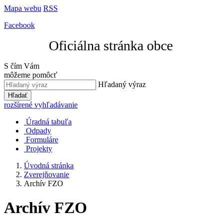
Mapa webu
RSS
Facebook
Oficiálna stránka obce
S čím Vám
môžeme pomôcť
Hľadaný výraz
Hľadať
rozšírené vyhľadávanie
Úradná tabuľa
Odpady
Formuláre
Projekty
Úvodná stránka
Zverejňovanie
Archív FZO
Archív FZO